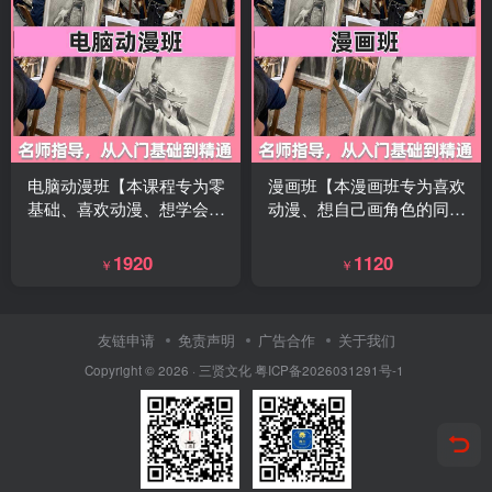
电脑动漫班【本课程专为零
漫画班【本漫画班专为喜欢
基础、喜欢动漫、想学会自
动漫、想自己画角色的同学
己画动画的学员打造，从电
打造，从零基础开始，系统
脑绘画到动画制作，一步步
学习动漫人物、场景、构图
1920
1120
￥
￥
带你做出属于自己的动漫作
与上色，让你轻松画出属于
品。】
自己的动漫作品。】
友链申请
免责声明
广告合作
关于我们
Copyright © 2026 ·
三贤文化
粤ICP备2026031291号-1