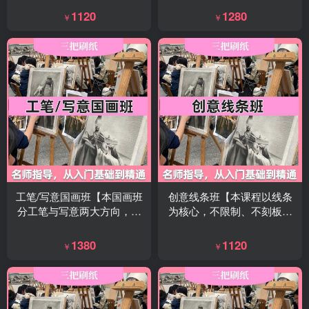
基础开始，轻松学会画卡通
素描班从零基础开始，系统
1120
1280
￥
￥
人物、动物、场景，让想象
教学，循序渐进，让你真正
力变成看得见的可爱作
掌握造型、光影与审美能
品。】
力。】
工笔/写意国画班【本国画班
创意线条班【本课程以线条
分工笔与写意两大方向，零
为核心，不限制、不刻板，
基础可学，从笔墨基础到完
重在激发创意，让孩子敢
整创作，带你感受传统国画
画、爱画、会画，在轻松有
1380
1120
￥
￥
的意境与美感。】
趣中提升绘画能力。】