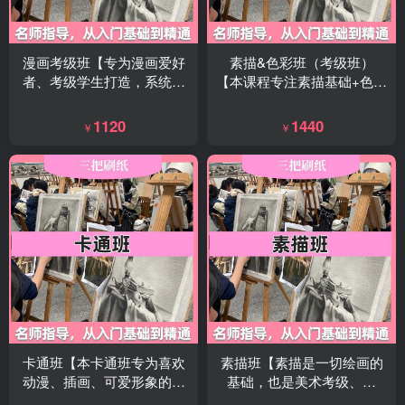
漫画考级班【专为漫画爱好
素描&色彩班（考级班）
者、考级学生打造，系统学
【本课程专注素描基础+色彩
习漫画造型、构图、上色与
运用系统教学，从造型、光
创作，考级通关+绘画能力双
影到色彩搭配，一步到位打
1120
1440
￥
￥
提升，零基础也能稳步进
好美术功底，专为美术考
阶。】
级、系统提升绘画水平的学
员量身打造，零基础也能稳
步冲级。】
卡通班【本卡通班专为喜欢
素描班【素描是一切绘画的
动漫、插画、可爱形象的孩
基础，也是美术考级、艺
子与绘画爱好者打造，从零
考、设计入门的必修课。本