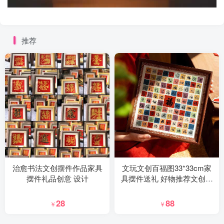
推荐
治愈书法文创摆件作品家具
文玩文创百福图33*33cm家
摆件礼品创意 设计
具摆件送礼 好物推荐文创用
品文化创意摆件
28
88
￥
￥