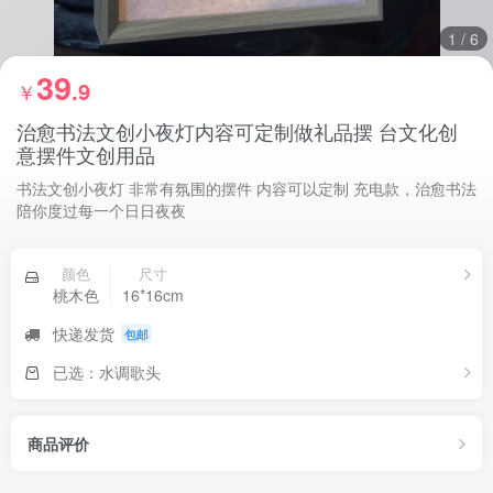
1
/
6
39
.9
￥
治愈书法文创小夜灯内容可定制做礼品摆 台文化创
意摆件文创用品
书法文创小夜灯 非常有氛围的摆件 内容可以定制 充电款，治愈书法
陪你度过每一个日日夜夜
颜色
尺寸
桃木色
16*16cm
快递发货
包邮
已选：水调歌头
商品评价