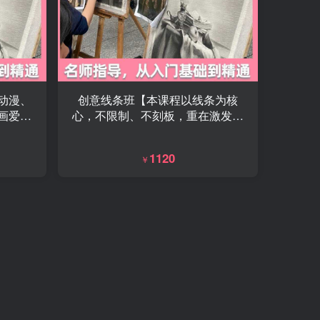
动漫、
创意线条班【本课程以线条为核
画爱好
心，不限制、不刻板，重在激发创
松学会
意，让孩子敢画、爱画、会画，在
让想象
轻松有趣中提升绘画能力。】
1120
￥
。】