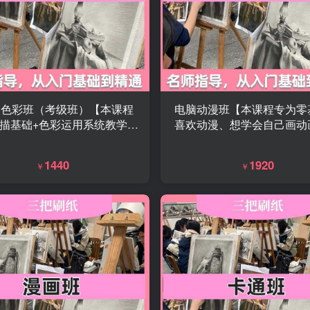
&色彩班（考级班）【本课程
电脑动漫班【本课程专为零
描基础+色彩运用系统教学，
喜欢动漫、想学会自己画动
型、光影到色彩搭配，一步到
员打造，从电脑绘画到动画
好美术功底，专为美术考级、
一步步带你做出属于自己的
1440
1920
￥
￥
提升绘画水平的学员量身打
品。】
，零基础也能稳步冲级。】