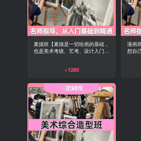
素描班【素描是一切绘画的基础，
漫画
也是美术考级、艺考、设计入门的
想自
必修课。本素描班从零基础开始，
础开
系统教学，循序渐进，让你真正掌
景、
1280
￥
握造型、光影与审美能力。】