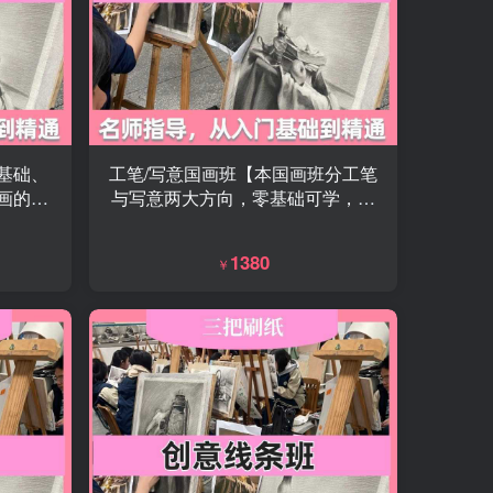
基础、
工笔/写意国画班【本国画班分工笔
画的学
与写意两大方向，零基础可学，从
制作，
笔墨基础到完整创作，带你感受传
动漫作
统国画的意境与美感。】
1380
￥