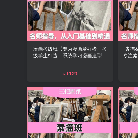
漫画考级班【专为漫画爱好者、考
素描
级学生打造，系统学习漫画造型、
专注素
构图、上色与创作，考级通关+绘画
从造
能力双提升，零基础也能稳步进
位打
1120
￥
阶。】
系统
造