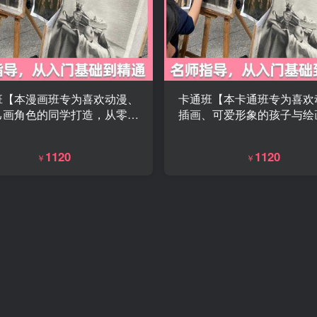
班【本漫画班专为喜欢动漫、
卡通班【本卡通班专为喜欢
己画角色的同学打造，从零基
插画、可爱形象的孩子与绘
始，系统学习动漫人物、场
者打造，从零基础开始，轻
构图与上色，让你轻松画出属
画卡通人物、动物、场景，
1120
1120
￥
￥
于自己的动漫作品。】
力变成看得见的可爱作品