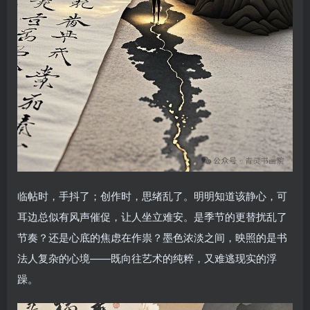
临帖时，手抖了；创作时，思绪乱了。明明知道该静心，可
耳边总似有风声催促，让人坐立难安。是季节的更替扰乱了
节奏？还是心底的焦虑在作祟？墨色浓淡之间，映照的是书
法人复杂的心境——既向往艺术的纯粹，又难逃现实的浮
躁。