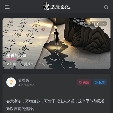
0
73
14
墨香与心燥
首页
三贤推文
正文
管理员
关注
私信
4个月前发布
春意渐浓，万物复苏，可对于书法人来说，这个季节却藏着
难以言说的焦躁。