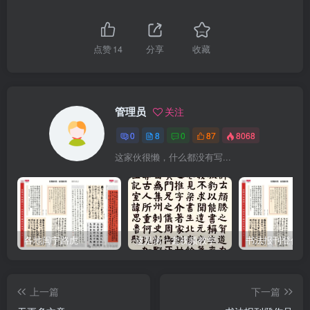
点赞
14
分享
收藏
管理员
关注
0
8
0
87
8068
这家伙很懒，什么都没有写...
各地闽宁路虎
这是第一套视频教学
书法报刊登作品
上一篇
下一篇