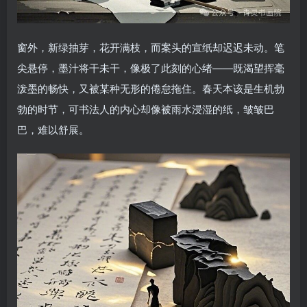
窗外，新绿抽芽，花开满枝，而案头的宣纸却迟迟未动。笔
尖悬停，墨汁将干未干，像极了此刻的心绪——既渴望挥毫
泼墨的畅快，又被某种无形的倦怠拖住。春天本该是生机勃
勃的时节，可书法人的内心却像被雨水浸湿的纸，皱皱巴
巴，难以舒展。