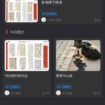
各地闽宁路虎
三贤展讯
4个月前
8
今日推文
书法报刊登作品
墨香与心燥
三贤推文
三贤推文
4个月前
4个月前
15
14