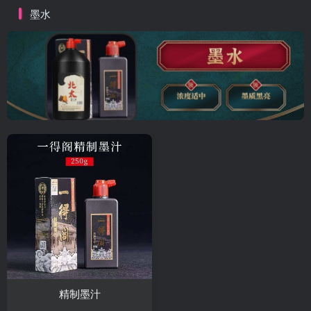
墨水
精制墨汁