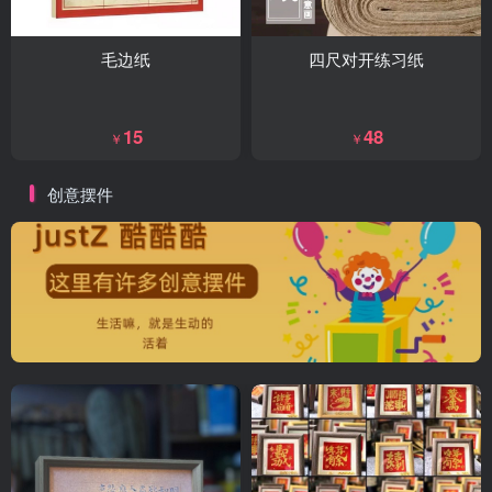
毛边纸
四尺对开练习纸
15
48
￥
￥
创意摆件