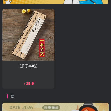
【册子字帖】
29.9
￥
笔