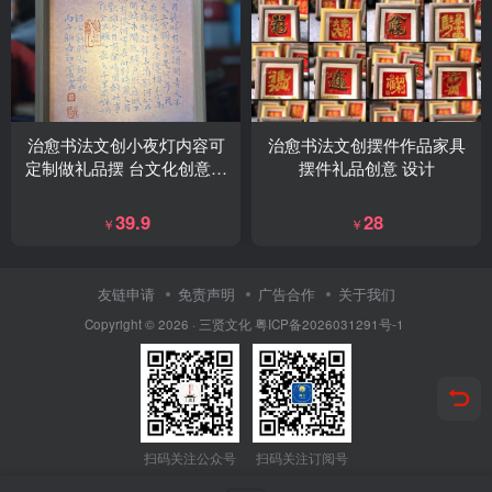
治愈书法文创小夜灯内容可
治愈书法文创摆件作品家具
定制做礼品摆 台文化创意摆
摆件礼品创意 设计
件文创用品
39.9
28
￥
￥
友链申请
免责声明
广告合作
关于我们
Copyright © 2026 ·
三贤文化
粤ICP备2026031291号-1
扫码关注公众号
扫码关注订阅号