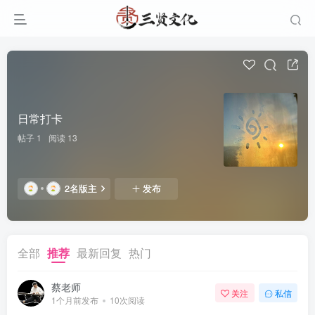
日常打卡
帖子 1
阅读 13
2名版主
发布
全部
推荐
最新回复
热门
蔡老师
关注
私信
1个月前发布
10次阅读