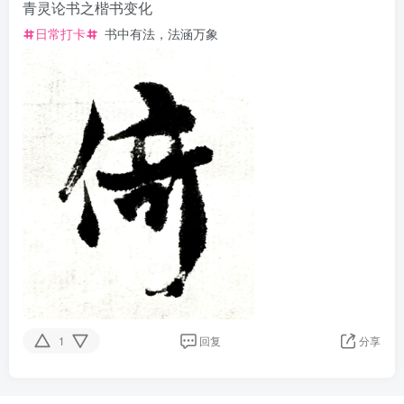
青灵论书之楷书变化
日常打卡
书中有法，法涵万象
1
回复
分享