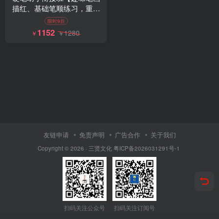
描红、基础笔顺练习，重点
规范正确握笔与坐姿，系统
限时9折
进行控笔训练，培养良好书
1152
1280
￥
￥
写习惯。】
友链申请
免责声明
广告合作
关于我们
Copyright © 2026 ·
三贤文化
粤ICP备2026031291号-1
扫码关注公众号
扫码关注订阅号