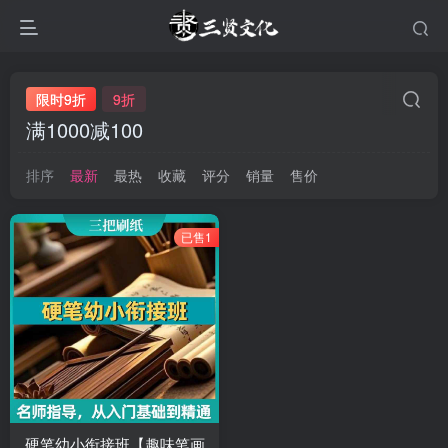
限时9折
9折
满1000减100
排序
最新
最热
收藏
评分
销量
售价
已售1
硬笔幼小衔接班【趣味笔画